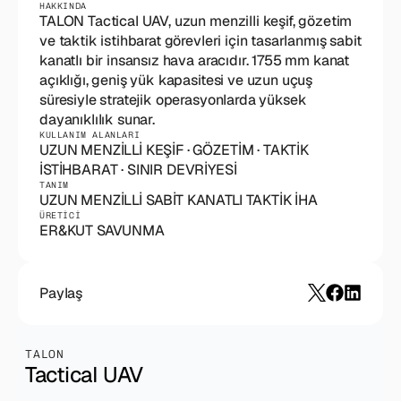
Nano River Technologies
Yazılım, Donanım Geliştirme, Test
HAKKINDA
Vizyonumuz ve misyonumuz hakkında bilgi 
TALON Tactical UAV, uzun menzilli keşif, gözetim 
Uçtan uca yazılım, donanım geliştirme ve test.
alın.
ve taktik istihbarat görevleri için tasarlanmış sabit 
Entegre Yönetim Sistemi
ÜRETİM
kanatlı bir insansız hava aracıdır. 1755 mm kanat 
Entegre yönetim sistemimizi tanıyın
Kablaj Üretimi
açıklığı, geniş yük kapasitesi ve uzun uçuş 
Askeri standartlara uygun kablaj tasarımı ve 
Bilgi Yönetim Politikası
üretimi.
süresiyle stratejik operasyonlarda yüksek 
Bilgi yönetim politikamızı inceleyin.
Elektromekanik Üretim
Termal analizden sızdırmazlık testine, entegre 
KULLANIM ALANLARI
Belgelerimiz
UZUN MENZİLLİ KEŞİF · GÖZETİM · TAKTİK 
elektromekanik kutu üretimi.
Belgelerimizi inceleyin.
Maket Sistem Üretimi
Eğitim yardımcı malzemeleri ve prefabrik 
TANIM
eğitim altyapısı tasarım ve üretimi.
Hava Araçları
ÜRETİCİ
Keşif, lojistik ve müdahale için hava araçları.
Paylaş
TALON
Tactical UAV