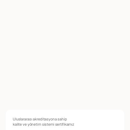
"Savunma
sanayinde
teknoloji
üretmek
bir
tercih
değil,
sorumluluktur.
Biz
bu
sorumluluğu
milli
katkı,
askeri
standartlara
uygun
mühendislik
ve
sürdürülebilir
kalite
anlayışıyla
taşıyoruz."
ER&KUT SAVUNMA KURUCUSUNDAN NOT
Uluslararası akreditasyona sahip 
kalite ve yönetim sistemi sertifikamız