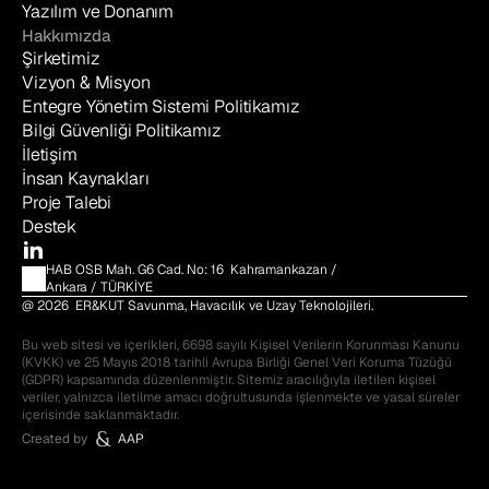
Yazılım ve Donanım
Hakkımızda
Şirketimiz
Vizyon & Misyon
Entegre Yönetim Sistemi Politikamız
Bilgi Güvenliği Politikamız
İletişim
İnsan Kaynakları
Proje Talebi
Destek
HAB OSB Mah. G6 Cad. No: 16  Kahramankazan / 
Ankara / TÜRKİYE
@ 2026  ER&KUT Savunma, Havacılık ve Uzay Teknolojileri.
Bu web sitesi ve içerikleri, 6698 sayılı Kişisel Verilerin Korunması Kanunu 
(KVKK) ve 25 Mayıs 2018 tarihli Avrupa Birliği Genel Veri Koruma Tüzüğü 
(GDPR) kapsamında düzenlenmiştir. Sitemiz aracılığıyla iletilen kişisel 
veriler, yalnızca iletilme amacı doğrultusunda işlenmekte ve yasal süreler 
içerisinde saklanmaktadır.
Created by
AAP
Windaro