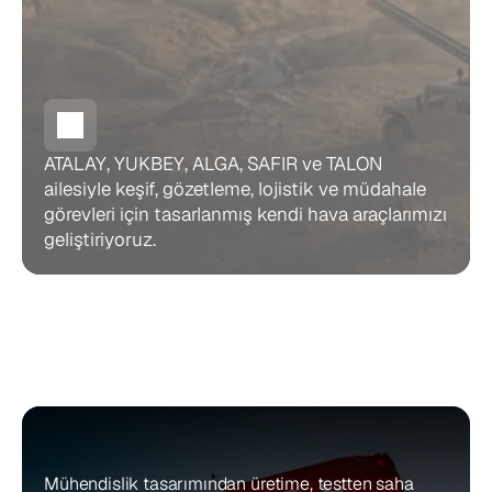
ATALAY, YUKBEY, ALGA, SAFIR ve TALON 
ailesiyle keşif, gözetleme, lojistik ve müdahale 
görevleri için tasarlanmış kendi hava araçlarımızı 
geliştiriyoruz.
Neden
ER&KUT?
Mühendislik tasarımından üretime, testten saha 