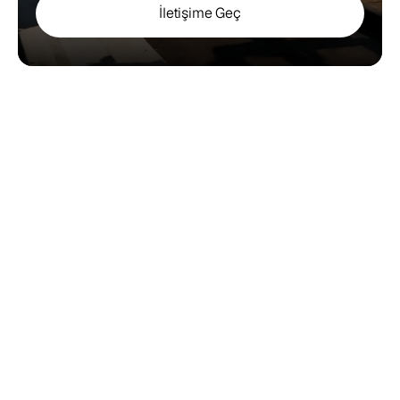
İletişime Geç
Askeri Standartlara Uygunluk
Tüm üretim süreçlerimiz askeri ve sivil standartlara 
uygun malzeme, işçilik ve testlerle yürütülür. MIL-
STD-498 ve ISO/IEC 12207 dahil sektörel 
standartlara hakim ekibimizle çalışırız.