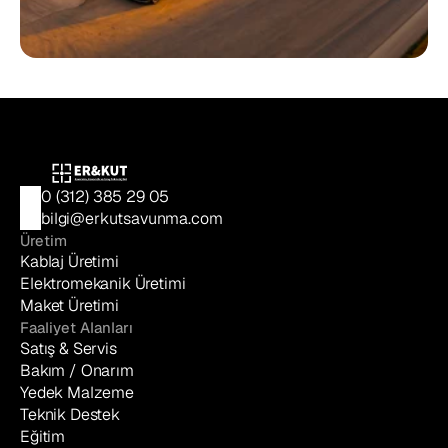
Savunma sanayinde güvenilir 
çözüm ortağınız
Savunma sanayinin ihtiyaç duyduğu 
mühendislik, üretim ve yaşam döngüsü 
hizmetlerini tek çatı altında sunar. İhtiyaçlarını 
birlikte değerlendirmek ve size özel çözümler 
geliştirmek için bizimle iletişime geçin.
İletişime Geç
0 (312) 385 29 05
bilgi@erkutsavunma.com
Üretim
Kablaj Üretimi
Elektromekanik Üretimi
Maket Üretimi
Faaliyet Alanları
Satış & Servis
Bakım / Onarım
Yedek Malzeme
Teknik Destek
Eğitim